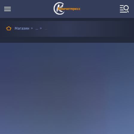
»
»
Магазин
...
...