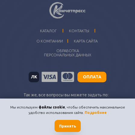
I
I
КАТАЛОГ
КОНТАКТЫ
I
О КОМПАНИИ
КАРТА САЙТА
ОБРАБОТКА
ПЕРСОНАЛЬНЫХ ДАННЫХ
ЛК
ОПЛАТА
Так же, все вопросы вы можете задать по:
kamchatpress@inbox.ru
Мы используем
файлы cookie
, чтобы обеспечить максимальное
удобство использования сайта.
Подробнее
© Типография «Камчатпресс» , 2001-2026
Камчатпресс. Вся полиграфия Камчатки.
Принять