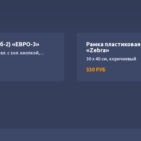
1б-2) «ЕВРО-3»
Рамка пластиковая
«Zebra»
ел. с зол. кнопкой,
30 х 40 см, коричневый
тольная 42 мм
330
РУБ