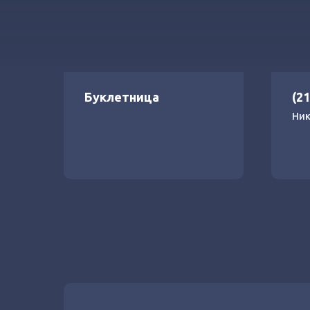
Буклетница
(2
Ник
нас