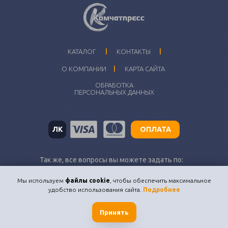
I
I
КАТАЛОГ
КОНТАКТЫ
I
О КОМПАНИИ
КАРТА САЙТА
ОБРАБОТКА
ПЕРСОНАЛЬНЫХ ДАННЫХ
ЛК
ОПЛАТА
Так же, все вопросы вы можете задать по:
kamchatpress@inbox.ru
Мы используем
файлы cookie
, чтобы обеспечить максимальное
удобство использования сайта.
Подробнее
© Типография «Камчатпресс» , 2001-2026
Камчатпресс. Вся полиграфия Камчатки.
Принять