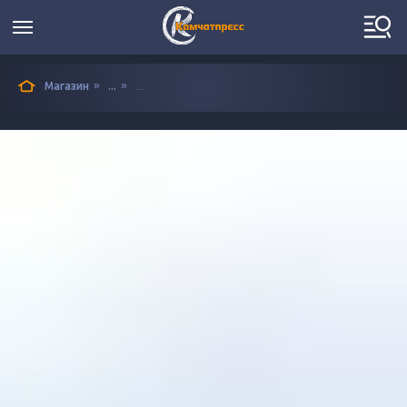
»
»
Магазин
...
...