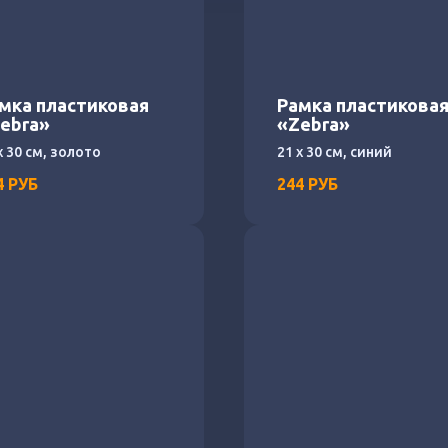
мка пластиковая
Рамка пластикова
ebra»
«Zebra»
х 30 см, золото
21 х 30 см, синий
4
РУБ
244
РУБ