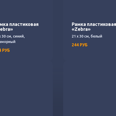
мка пластиковая
Рамка пластикова
ebra»
«Zebra»
х 30 см, синий,
21 х 30 см, белый
аморный
244
РУБ
4
РУБ