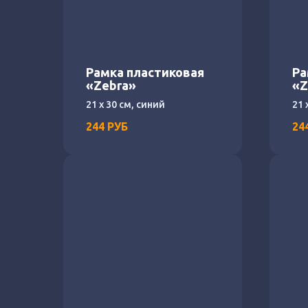
Рамка пластиковая
Ра
«Zebra»
«Z
21 х 30 см, синий
21 
244
РУБ
24