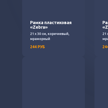
Рамка пластиковая
Ра
«Zebra»
«Z
21 х 30 см, коричневый,
21 
мраморный
мр
244
РУБ
24