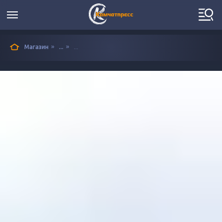
»
»
Магазин
...
...